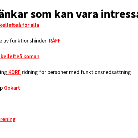
länkar som kan vara intres
kellefteå för alla
e av funktionshinder
RÅFF
v Skellefteå komun
ing
KDRF
ridning för personer med funktionsnedsättning
ap
Gokart
örening