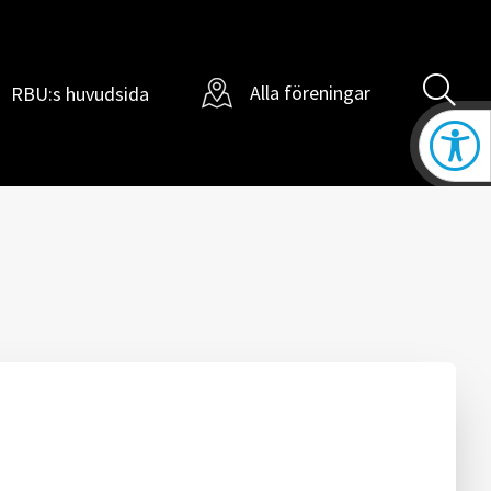
Sö
Alla föreningar
RBU:s huvudsida
ill
Öppna t