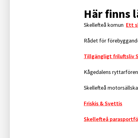
Här finns 
Skellefteå komun
Ett s
Rådet för förebyggand
Tillgängligt friluftsli
Kågedalens ryttarfören
Skellefteå motorsällsk
Friskis & Svettis
Skellefteå parasportf