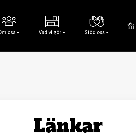
Gå t
Om oss
Vad vi gör
Stöd oss
Länkar