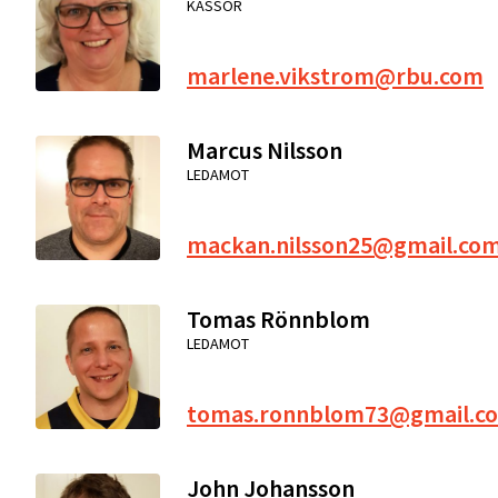
KASSÖR
marlene.vikstrom@rbu.com
Marcus Nilsson
LEDAMOT
mackan.nilsson25@gmail.co
Tomas Rönnblom
LEDAMOT
tomas.ronnblom73@gmail.c
John Johansson