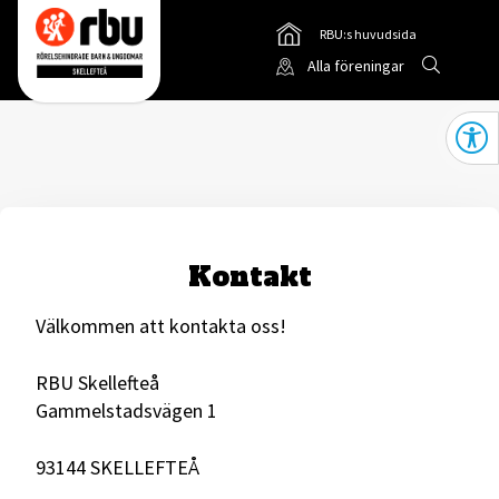
RBU:s huvudsida
Gå till
Sök
Alla föreningar
Gå till RBUs startsida
Öppna
Kontakt
Välkommen att kontakta oss!
RBU Skellefteå
Gammelstadsvägen 1
93144 SKELLEFTEÅ