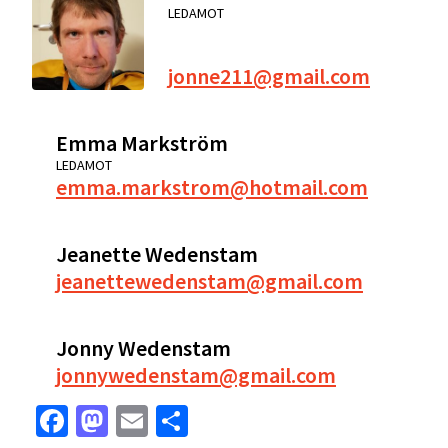
LEDAMOT
jonne211@gmail.com
Emma Markström
LEDAMOT
emma.markstrom@hotmail.com
Jeanette Wedenstam
jeanettewedenstam@gmail.com
Jonny Wedenstam
jonnywedenstam@gmail.com
Facebook
Mastodon
Email
Dela